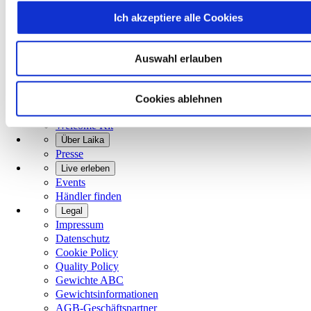
Modelle
Ich akzeptiere alle Cookies
Wohnmobile
Camper Van
Kontakt
Auswahl erlauben
+39 055 805 81
laika@laika.it
Erste Schritte
Cookies ablehnen
Konfigurator
Welcome Kit
Über Laika
Presse
Live erleben
Events
Händler finden
Legal
Impressum
Datenschutz
Cookie Policy
Quality Policy
Gewichte ABC
Gewichtsinformationen
AGB-Geschäftspartner