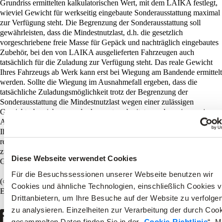
Grundriss ermittelten kalkulatorischen Wert, mit dem LAIKA festlegt,
wieviel Gewicht für werkseitig eingebaute Sonderausstattung maximal
zur Verfügung steht. Die Begrenzung der Sonderausstattung soll
gewährleisten, dass die Mindestnutzlast, d.h. die gesetzlich
vorgeschriebene freie Masse für Gepäck und nachträglich eingebautes
Zubehör, bei den von LAIKA ausgelieferten Fahrzeugen auch
tatsächlich für die Zuladung zur Verfügung steht. Das reale Gewicht
Ihres Fahrzeugs ab Werk kann erst bei Wiegung am Bandende ermittelt
werden. Sollte die Wiegung im Ausnahmefall ergeben, dass die
tatsächliche Zuladungsmöglichkeit trotz der Begrenzung der
Sonderausstattung die Mindestnutzlast wegen einer zulässigen
Gewichtsabweichung nach oben unterschreitet, werden wir vor einer
Auslieferung des Fahrzeugs gemeinsam mit Ihrem Handelspartner und
Ihnen prüfen, ob wir bspw. das Fahrzeug auflasten, Sitzplätze
reduzieren oder Sonderausstattung herausnehmen. Die technisch
zulässige Gesamtmasse des Fahrzeugs sowie die technisch zulässige
Diese Webseite verwendet Cookies
Gesamtmasse auf der Achse dürfen nicht überschritten werden.
Für die Besuchssessionen unserer Webseite benutzen wir
(○) Optional
Cookies und ähnliche Technologien, einschließlich Cookies 
Ein Unternehmen der ERWIN HYMER GROUP
Drittanbietern, um Ihre Besuche auf der Website zu verfolge
zu analysieren. Einzelheiten zur Verarbeitung der durch Coo
gesammelten Daten finden Sie in der „
Cookie-Richtlinie
“. M