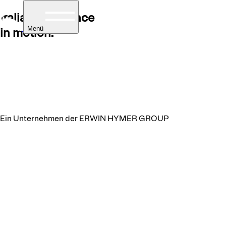
Italian excellence
Menü
in motion.
obile
hnmobile
tegriert
Ein Unternehmen der ERWIN HYMER GROUP