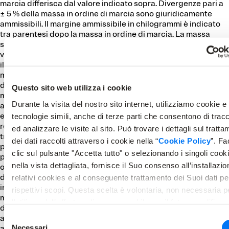
marcia differisca dal valore indicato sopra. Divergenze pari a
± 5 % della massa in ordine di marcia sono giuridicamente
ammissibili. Il margine ammissibile in chilogrammi è indicato
tra parentesi dopo la massa in ordine di marcia. La massa
specificata dal produttore per la dotazione opzionale è un
valore calcolato per il tipo e la pianta, con cui LAIKA definisce
il peso massimo disponibile per la dotazione opzionale
montata in fabbrica. La limitazione della dotazione opzionale
dovrebbe garantire che la massa utile minima, vale a dire la
Questo sito web utilizza i cookie
massa libera prescritta per legge per i bagagli e per gli
Durante la visita del nostro sito internet, utilizziamo cookie e
accessori installati a posteriori, nei veicoli forniti da LAIKA sia
effettivamente disponibile anche per il carico utile. Il peso
tecnologie simili, anche di terze parti che consentono di trac
reale del veicolo franco fabbrica può essere determinato solo
ed analizzare le visite al sito. Può trovare i dettagli sul tratt
tramite pesatura alla fine della linea di montaggio. Se dalla
dei dati raccolti attraverso i cookie nella “
Cookie Policy
”. F
pesatura, in casi eccezionali, dovesse risultare che l'effettiva
clic sul pulsante "Accetta tutto" o selezionando i singoli cook
possibilità di carico, nonostante la limitazione della dotazione
nella vista dettagliata, fornisce il Suo consenso all’installazio
opzionale, supera la massa utile minima in seguito a una
divergenza di peso ammissibile, prima di fornire il veicolo,
relativi cookies e al conseguente trattamento dei Suoi dati per
insieme a Lei e al rivenditore, controlliamo se ad es.
rispettivi scopi. Questa scelta è volontaria, non necessaria p
maggiorare la portata, ridurre i posti a sedere o eliminare la
l'utilizzo dell'offerta online e revocabile per il futuro modifican
dotazione opzionale. La massa massima tecnicamente
impostazioni dei cookies. Ulteriori informazioni sono disponibi
Selezione
ammissibile del veicolo e la massa massima tecnicamente
nella nostra Cookie Policy.
Necessari
ammissibile sull'asse non possono essere superate.