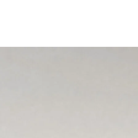
Startpagina
Campers
Halfintegraal
Ecovip Titanio
De ECOVIP-serie combineert intelligent ruimtegebruik,
geïntegreerd comfort en betrouwbare reisfunctionaliteit tot
een veelzijdig premium camperplatform. Met een
voertuigbreedte van slechts 225 cm biedt het een ruime
binnenruimte in combinatie met uitstekende wendbaarheid
voor dagelijks gebruik.