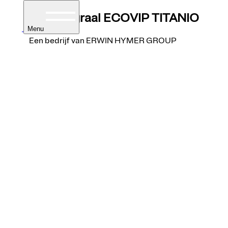
Halfintegraal
ECOVIP TITANIO
Menu
Een bedrijf van ERWIN HYMER GROUP
ers
mpers
ntegraal