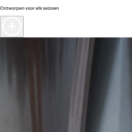
Ontworpen voor elk seizoen
r vinden
ler vinden
ARAVAN & CAMPER