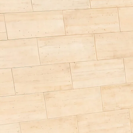
a)
Prijs All In af dealer vanaf
€ 119.943,00
Slaapplaatsen
4 - 5
Totale lengte vanaf
659 cm
Technisch toegestane maximum massa *
3500 kg