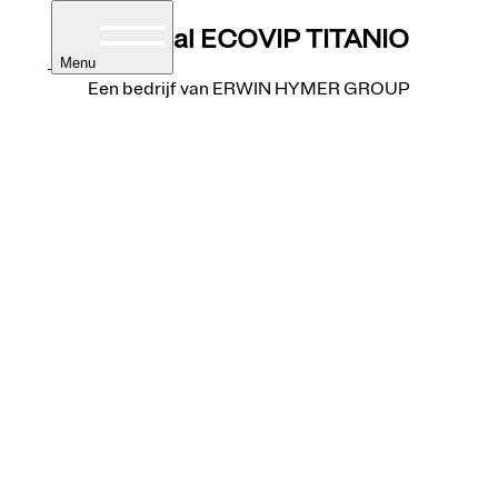
Integraal
ECOVIP TITANIO
Menu
Een bedrijf van ERWIN HYMER GROUP
ers
mpers
ntegraal