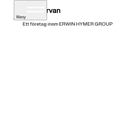
Campervan
Meny
Ett företag inom ERWIN HYMER GROUP
ar
bilar
ntegrerad