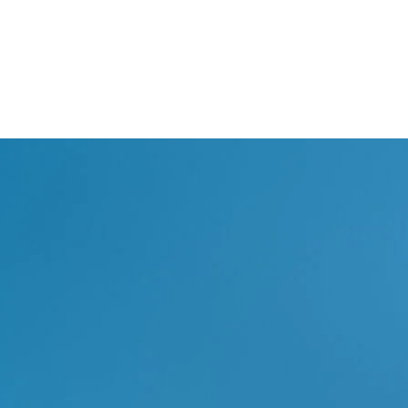
Eleganta behöver inte utrymme.
Bara hantverksskicklighet.
Laika campervans är resultatet av ett precist estetiskt arbete,
där färger, grafik, detaljer och inredning smälter samman och
ger varje modell en tydlig, igenkännbar karaktär. Denna
designfilosofi genomsyrar även inredningen, där material,
funktionalitet och uppmärksamhet på detaljer formar en
raffinerad, modern reseupplevelse. Skapad för problemfritt
resande, med komfort och säkerhet i varje kurva, är varje Laika
campervan redo att ge sig av under alla årstider – genom
moderna material, noggrant utvalda färgkombinationer och
ett genomtänkt utnyttjande av utrymmet.