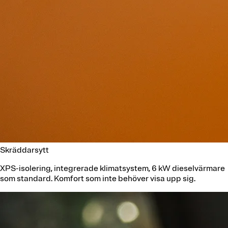
Skräddarsytt
XPS-isolering, integrerade klimatsystem, 6 kW dieselvärmare
som standard. Komfort som inte behöver visa upp sig.