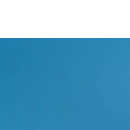
L’eleganza non ha bisogno di spazio.
Solo di maestria artigianale.
I camper van Laika nascono da un lavoro estetico rigoroso, in
cui colori, grafiche, finiture e allestimenti interni si fondono per
dare a ogni modello un carattere unico e riconoscibile. Questa
cura del design si ritrova negli interni, dove materiali,
funzionalità e attenzione al dettaglio disegnano un’esperienza
di viaggio raffinata e contemporanea. Pensato per viaggiare
senza pensieri, con comfort e sicurezza in ogni chilometro,
ciascun camper van Laika è pronto a partire in ogni stagione –
grazie a materiali contemporanei, abbinamenti cromatici
studiati nel dettaglio e un uso sapiente dello spazio.