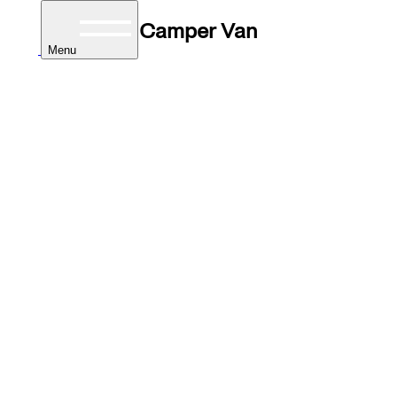
Camper Van
Menu
er
mper
tegrale