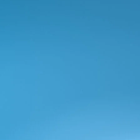
I nostri camper van: due gamme,
un'unica visione
Camper Van
Ecovip Evoluzione
2 - 5 Berths, 3500 kg
a)
da 73.990 €